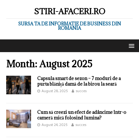
STIRI-AFACERI.RO
SURSA TA DE INFORMATIE DE BUSINESS DIN
ROMANIA
Month:
August 2025
Capsula smart de sezon – 7 moduri de a
purta blăniță damă de la birou la seară
August 28, 2025
succes
Cum să creezi un efect de adâncime într-o
cameră mică folosind lumina?
August 24, 2025
succes