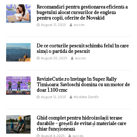
Recomandări pentru gestionarea eficientă a
bugetului alocat cursurilor de engleză
pentru copii, oferite de Novakid
August 21, 2025
succes
De ce corturile pescuit schimbă felul în care
simți o partidă de pescuit
August 20, 2025
succes
RevizieCutie.ro învinge în Super Rally
Timișoara: Savloschi domină cu un motor de
doar 1.100 cmc
August 12, 2025
Nicoleta Zamfir
Ghid complet pentru hidroizolații terase
durabile – greșeli de evitat și materiale care
chiar funcționează
August 4, 2025
succes