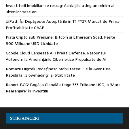
Investitorii imobiliari se retrag: Achizițiile ating un minim al
ultimilor șase ani
UiPath Își Depășește Așteptările în T1 FY27, Marcat de Prima
Profitabilitate GAAP
Piața Cripto sub Presiune: Bitcoin și Ethereum Scad, Peste
900 Milioane USD Lichidate
Google Cloud Lansează AI Threat Defense: Răspunsul
Autonom la Amenințările Cibernetice Propulsate de AI
Nomazii Digitali Redefinesc Mobilitatea: De la Aventura
Rapidă la „Slowmading” și Stabilitate
Raport BCG: Bogăția Globală atinge 333 Trilioane USD, o ‘Mare
Rearanjare’ în Investiții
STIRI AFACERI