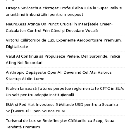
Dragoș Savloschi a câștigat Trofeul Alba Iulia la Super Rally și
anunță noi îmbunătățiri pentru monopost
NeuroXess Atinge Un Punct Crucial în Interfețele Creier-
Calculator: Control Prin Gând și Decodare Vocală
Viitorul Călătoriilor de Lux: Experiențe Aeroportuare Premium,
Digitalizate
Valul AI Continuă să Propulseze Piețele: Dell Surprinde, Indicii
Ating Noi Recorduri
Anthropic Depășește OpenAI, Devenind Cel Mai Valoros
Startup AI din Lume
Kraken lansează futures perpetue reglementate CFTC în SUA:
Un salt pentru adopția instituțională
IBM și Red Hat Investesc 5 Miliarde USD pentru a Securiza
Software-ul Open Source cu AI
Turismul de Lux se Redefinește: Călătoriile cu Scop, Noua
Tendință Premium