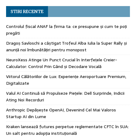
STIRI RECENTE
Controlul fiscal ANAF la firma ta: ce presupune și cum te poți
pregăti
Dragoș Savloschi a câștigat Trofeul Alba Iulia la Super Rally și
anunță noi îmbunătățiri pentru monopost
NeuroXess Atinge Un Punct Crucial în Interfețele Creier-
Calculator: Control Prin Gând și Decodare Vocală
Viitorul Călătoriilor de Lux: Experiențe Aeroportuare Premium,
Digitalizate
Valul AI Continuă să Propulseze Piețele: Dell Surprinde, Indicii
Ating Noi Recorduri
Anthropic Depășește OpenAI, Devenind Cel Mai Valoros
Startup AI din Lume
Kraken lansează futures perpetue reglementate CFTC în SUA:
Un salt pentru adopția instituțională