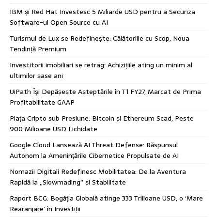
IBM și Red Hat Investesc 5 Miliarde USD pentru a Securiza
Software-ul Open Source cu AI
Turismul de Lux se Redefinește: Călătoriile cu Scop, Noua
Tendință Premium
Investitorii imobiliari se retrag: Achizițiile ating un minim al
ultimilor șase ani
UiPath Își Depășește Așteptările în T1 FY27, Marcat de Prima
Profitabilitate GAAP
Piața Cripto sub Presiune: Bitcoin și Ethereum Scad, Peste
900 Milioane USD Lichidate
Google Cloud Lansează AI Threat Defense: Răspunsul
Autonom la Amenințările Cibernetice Propulsate de AI
Nomazii Digitali Redefinesc Mobilitatea: De la Aventura
Rapidă la „Slowmading” și Stabilitate
Raport BCG: Bogăția Globală atinge 333 Trilioane USD, o ‘Mare
Rearanjare’ în Investiții