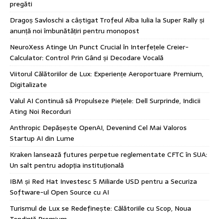
pregăti
Dragoș Savloschi a câștigat Trofeul Alba Iulia la Super Rally și
anunță noi îmbunătățiri pentru monopost
NeuroXess Atinge Un Punct Crucial în Interfețele Creier-
Calculator: Control Prin Gând și Decodare Vocală
Viitorul Călătoriilor de Lux: Experiențe Aeroportuare Premium,
Digitalizate
Valul AI Continuă să Propulseze Piețele: Dell Surprinde, Indicii
Ating Noi Recorduri
Anthropic Depășește OpenAI, Devenind Cel Mai Valoros
Startup AI din Lume
Kraken lansează futures perpetue reglementate CFTC în SUA:
Un salt pentru adopția instituțională
IBM și Red Hat Investesc 5 Miliarde USD pentru a Securiza
Software-ul Open Source cu AI
Turismul de Lux se Redefinește: Călătoriile cu Scop, Noua
Tendință Premium