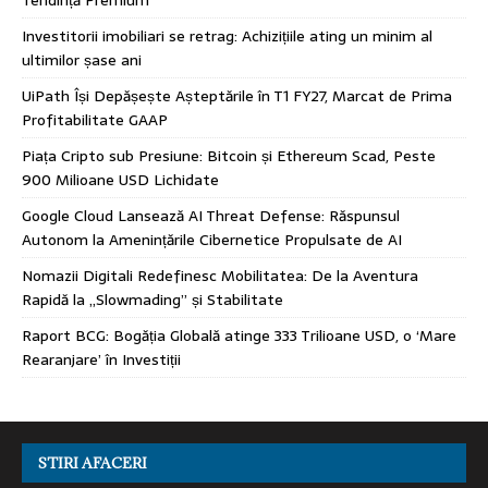
Investitorii imobiliari se retrag: Achizițiile ating un minim al
ultimilor șase ani
UiPath Își Depășește Așteptările în T1 FY27, Marcat de Prima
Profitabilitate GAAP
Piața Cripto sub Presiune: Bitcoin și Ethereum Scad, Peste
900 Milioane USD Lichidate
Google Cloud Lansează AI Threat Defense: Răspunsul
Autonom la Amenințările Cibernetice Propulsate de AI
Nomazii Digitali Redefinesc Mobilitatea: De la Aventura
Rapidă la „Slowmading” și Stabilitate
Raport BCG: Bogăția Globală atinge 333 Trilioane USD, o ‘Mare
Rearanjare’ în Investiții
STIRI AFACERI