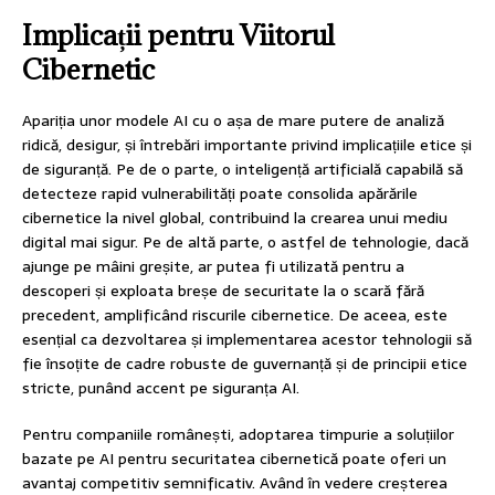
Implicații pentru Viitorul
Cibernetic
Apariția unor modele AI cu o așa de mare putere de analiză
ridică, desigur, și întrebări importante privind implicațiile etice și
de siguranță. Pe de o parte, o inteligență artificială capabilă să
detecteze rapid vulnerabilități poate consolida apărările
cibernetice la nivel global, contribuind la crearea unui mediu
digital mai sigur. Pe de altă parte, o astfel de tehnologie, dacă
ajunge pe mâini greșite, ar putea fi utilizată pentru a
descoperi și exploata breșe de securitate la o scară fără
precedent, amplificând riscurile cibernetice. De aceea, este
esențial ca dezvoltarea și implementarea acestor tehnologii să
fie însoțite de cadre robuste de guvernanță și de principii etice
stricte, punând accent pe siguranța AI.
Pentru companiile românești, adoptarea timpurie a soluțiilor
bazate pe AI pentru securitatea cibernetică poate oferi un
avantaj competitiv semnificativ. Având în vedere creșterea