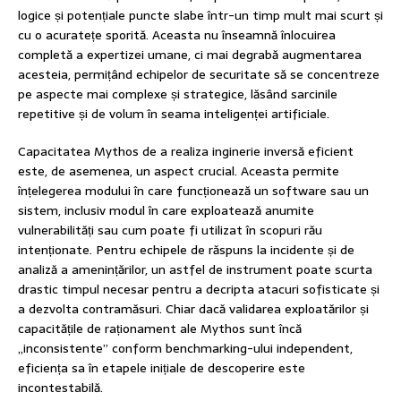
logice și potențiale puncte slabe într-un timp mult mai scurt și
cu o acuratețe sporită. Aceasta nu înseamnă înlocuirea
completă a expertizei umane, ci mai degrabă augmentarea
acesteia, permițând echipelor de securitate să se concentreze
pe aspecte mai complexe și strategice, lăsând sarcinile
repetitive și de volum în seama inteligenței artificiale.
Capacitatea Mythos de a realiza inginerie inversă eficient
este, de asemenea, un aspect crucial. Aceasta permite
înțelegerea modului în care funcționează un software sau un
sistem, inclusiv modul în care exploatează anumite
vulnerabilități sau cum poate fi utilizat în scopuri rău
intenționate. Pentru echipele de răspuns la incidente și de
analiză a amenințărilor, un astfel de instrument poate scurta
drastic timpul necesar pentru a decripta atacuri sofisticate și
a dezvolta contramăsuri. Chiar dacă validarea exploatărilor și
capacitățile de raționament ale Mythos sunt încă
„inconsistente” conform benchmarking-ului independent,
eficiența sa în etapele inițiale de descoperire este
incontestabilă.