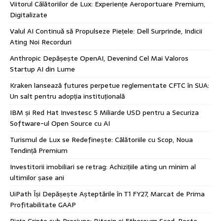
Viitorul Călătoriilor de Lux: Experiențe Aeroportuare Premium,
Digitalizate
Valul AI Continuă să Propulseze Piețele: Dell Surprinde, Indicii
Ating Noi Recorduri
Anthropic Depășește OpenAI, Devenind Cel Mai Valoros
Startup AI din Lume
Kraken lansează futures perpetue reglementate CFTC în SUA:
Un salt pentru adopția instituțională
IBM și Red Hat Investesc 5 Miliarde USD pentru a Securiza
Software-ul Open Source cu AI
Turismul de Lux se Redefinește: Călătoriile cu Scop, Noua
Tendință Premium
Investitorii imobiliari se retrag: Achizițiile ating un minim al
ultimilor șase ani
UiPath Își Depășește Așteptările în T1 FY27, Marcat de Prima
Profitabilitate GAAP
Piața Cripto sub Presiune: Bitcoin și Ethereum Scad, Peste