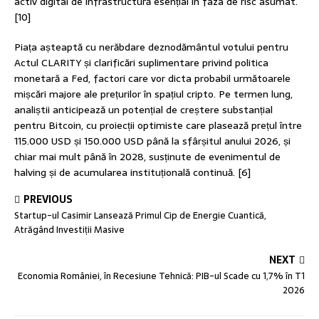
activ digital de infrastructură esențial în faza de risc asumat.
[10]
Piața așteaptă cu nerăbdare deznodământul votului pentru
Actul CLARITY și clarificări suplimentare privind politica
monetară a Fed, factori care vor dicta probabil următoarele
mișcări majore ale prețurilor în spațiul cripto. Pe termen lung,
analiștii anticipează un potențial de creștere substanțial
pentru Bitcoin, cu proiecții optimiste care plasează prețul între
115.000 USD și 150.000 USD până la sfârșitul anului 2026, și
chiar mai mult până în 2028, susținute de evenimentul de
halving și de acumularea instituțională continuă. [6]
PREVIOUS
Startup-ul Casimir Lansează Primul Cip de Energie Cuantică,
Atrăgând Investiții Masive
NEXT
Economia României, în Recesiune Tehnică: PIB-ul Scade cu 1,7% în T1
2026