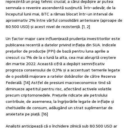
reprezintă un prag tehnic crucial, a cărui depășire ar putea
semnala o revenire ascendentă susținută. Într-adevăr, de la
începutul lunii mai, BTC a rămas blocat într-un interval de
aproximativ 2% între vârful consolidării anterioare (aproape de
80.500 USD) și acest nivel de rezistență. [1, 2]
Un factor major care influențează prudența investitorilor este
publicarea recentă a datelor privind inflația din SUA. Indicele
prețurilor de producție (PPI) de bază pentru luna aprilie a
crescut cu 1% de la o lună la alta, cea mai abruptă creștere
din martie 2022. Această cifră a depășit semnificativ
prognoza consensului de 0,3% și a accentuat temerile legate
de o posibilă majorare a ratelor dobânzilor de către Rezerva
Federală. [14] Astfel de presiuni macroeconomice tind să
diminueze apetitul pentru risc, afectând activele volatile
precum criptomonedele. Prețurile ridicate ale petrolului
contribuie, de asemenea, la îngrijorările legate de inflație și
cheltuielile de consum, adăugând un strat suplimentar de
anxietate pe piață. [16]
Analiștii anticipează că o închidere zilnică sub 80.500 USD ar