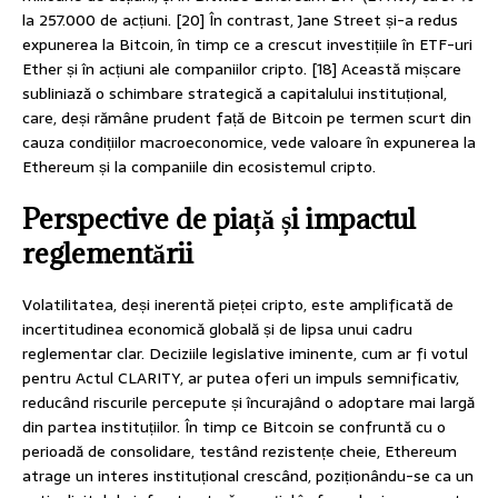
la 257.000 de acțiuni. [20] În contrast, Jane Street și-a redus
expunerea la Bitcoin, în timp ce a crescut investițiile în ETF-uri
Ether și în acțiuni ale companiilor cripto. [18] Această mișcare
subliniază o schimbare strategică a capitalului instituțional,
care, deși rămâne prudent față de Bitcoin pe termen scurt din
cauza condițiilor macroeconomice, vede valoare în expunerea la
Ethereum și la companiile din ecosistemul cripto.
Perspective de piață și impactul
reglementării
Volatilitatea, deși inerentă pieței cripto, este amplificată de
incertitudinea economică globală și de lipsa unui cadru
reglementar clar. Deciziile legislative iminente, cum ar fi votul
pentru Actul CLARITY, ar putea oferi un impuls semnificativ,
reducând riscurile percepute și încurajând o adoptare mai largă
din partea instituțiilor. În timp ce Bitcoin se confruntă cu o
perioadă de consolidare, testând rezistențe cheie, Ethereum
atrage un interes instituțional crescând, poziționându-se ca un