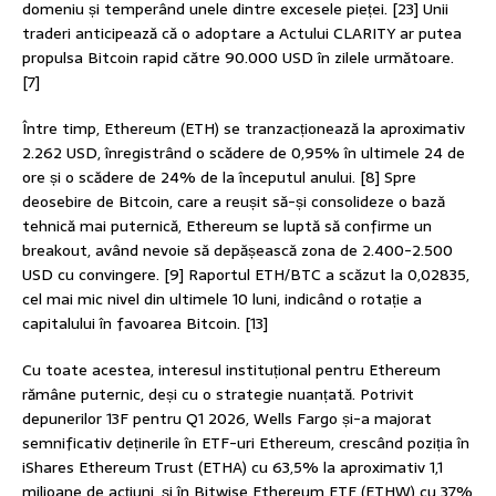
domeniu și temperând unele dintre excesele pieței. [23] Unii
traderi anticipează că o adoptare a Actului CLARITY ar putea
propulsa Bitcoin rapid către 90.000 USD în zilele următoare.
[7]
Între timp, Ethereum (ETH) se tranzacționează la aproximativ
2.262 USD, înregistrând o scădere de 0,95% în ultimele 24 de
ore și o scădere de 24% de la începutul anului. [8] Spre
deosebire de Bitcoin, care a reușit să-și consolideze o bază
tehnică mai puternică, Ethereum se luptă să confirme un
breakout, având nevoie să depășească zona de 2.400-2.500
USD cu convingere. [9] Raportul ETH/BTC a scăzut la 0,02835,
cel mai mic nivel din ultimele 10 luni, indicând o rotație a
capitalului în favoarea Bitcoin. [13]
Cu toate acestea, interesul instituțional pentru Ethereum
rămâne puternic, deși cu o strategie nuanțată. Potrivit
depunerilor 13F pentru Q1 2026, Wells Fargo și-a majorat
semnificativ deținerile în ETF-uri Ethereum, crescând poziția în
iShares Ethereum Trust (ETHA) cu 63,5% la aproximativ 1,1
milioane de acțiuni, și în Bitwise Ethereum ETF (ETHW) cu 37%