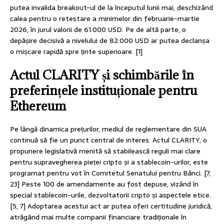
putea invalida breakout-ul de la începutul lunii mai, deschizând
calea pentru o retestare a minimelor din februarie-martie
2026, în jurul valorii de 61.000 USD. Pe de altă parte, o
depășire decisivă a nivelului de 82.000 USD ar putea declanșa
o mișcare rapidă spre ținte superioare. [1]
Actul CLARITY și schimbările în
preferințele instituționale pentru
Ethereum
Pe lângă dinamica prețurilor, mediul de reglementare din SUA
continuă să fie un punct central de interes. Actul CLARITY, o
propunere legislativă menită să stabilească reguli mai clare
pentru supravegherea pieței cripto și a stablecoin-urilor, este
programat pentru vot în Comitetul Senatului pentru Bănci. [7,
23] Peste 100 de amendamente au fost depuse, vizând în
special stablecoin-urile, dezvoltatorii cripto și aspectele etice.
[5, 7] Adoptarea acestui act ar putea oferi certitudine juridică,
atrăgând mai multe companii financiare tradiționale în