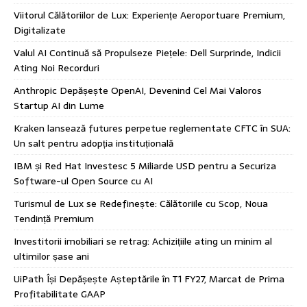
Viitorul Călătoriilor de Lux: Experiențe Aeroportuare Premium,
Digitalizate
Valul AI Continuă să Propulseze Piețele: Dell Surprinde, Indicii
Ating Noi Recorduri
Anthropic Depășește OpenAI, Devenind Cel Mai Valoros
Startup AI din Lume
Kraken lansează futures perpetue reglementate CFTC în SUA:
Un salt pentru adopția instituțională
IBM și Red Hat Investesc 5 Miliarde USD pentru a Securiza
Software-ul Open Source cu AI
Turismul de Lux se Redefinește: Călătoriile cu Scop, Noua
Tendință Premium
Investitorii imobiliari se retrag: Achizițiile ating un minim al
ultimilor șase ani
UiPath Își Depășește Așteptările în T1 FY27, Marcat de Prima
Profitabilitate GAAP