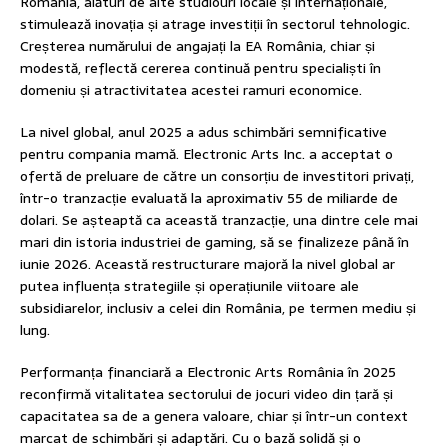
România, alături de alte studiouri locale și internaționale,
stimulează inovația și atrage investiții în sectorul tehnologic.
Creșterea numărului de angajați la EA România, chiar și
modestă, reflectă cererea continuă pentru specialiști în
domeniu și atractivitatea acestei ramuri economice.
La nivel global, anul 2025 a adus schimbări semnificative
pentru compania mamă. Electronic Arts Inc. a acceptat o
ofertă de preluare de către un consorțiu de investitori privați,
într-o tranzacție evaluată la aproximativ 55 de miliarde de
dolari. Se așteaptă ca această tranzacție, una dintre cele mai
mari din istoria industriei de gaming, să se finalizeze până în
iunie 2026. Această restructurare majoră la nivel global ar
putea influența strategiile și operațiunile viitoare ale
subsidiarelor, inclusiv a celei din România, pe termen mediu și
lung.
Performanța financiară a Electronic Arts România în 2025
reconfirmă vitalitatea sectorului de jocuri video din țară și
capacitatea sa de a genera valoare, chiar și într-un context
marcat de schimbări și adaptări. Cu o bază solidă și o