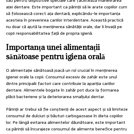
sau pentru dispozitive speciale care facilitează manevrarea
aței dentare. Este important ca părinții să le arate copiilor cum
să folosească corect ața dentară, explicându-le importanța
acesteia în prevenirea cariilor interdentare. Această practică
nu doar că ajută la menținerea sănătății orale, dar îi învață pe
copii responsabilitatea față de propria igienă.
Importanța unei alimentații
sănătoase pentru igiena orală
O alimentație sănătoasă joacă un rol crucial în menținerea
igienei orale la copii. Consumul excesiv de zahăr este unul
dintre principalii factori care contribuie la apariția cariilor
dentare. Alimentele bogate în zahăr pot duce la formarea
plăcii bacteriene și la deteriorarea smalțului dentar.
Părinții ar trebui să fie conștienți de acest aspect și să limiteze
consumul de dulciuri și băuturi carbogazoase în dieta copiilor
lor. Pe lângă evitarea alimentelor dăunătoare, este important
ca părinții să încurajeze consumul de alimente benefice pentru