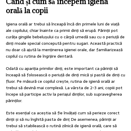
Când și cum să începem igiena
orală la copii
Igiena orală ar trebui să înceapă încă din primele luni de viață
ale copilului, chiar înainte ca primii dinți să erupă. Părinții pot
curăța gingiile bebelușului cu o cârpă umedă sau cu o periuță de
dinți moale special concepută pentru sugari. Această practică
nu doar că ajută la menținerea igienei orale, dar familiarizează
copilul cu rutina de îngrijire dentară.
Odată cu apariția primilor dinți, este important ca părinții să
înceapă să folosească o periuță de dinți mică și pastă de dinți cu
fluor. Pe măsură ce copilul crește, rutina de igienă orală ar
trebui să devină mai complexă. La vârsta de 2-3 ani, copiii pot
începe să participe activ la periajul dinților, sub supravegherea
părinților.
Este esențial ca aceștia să fie învățați cum să perieze corect
dinții și să nu înghită pasta de dinț De asemenea, părinții ar
trebui să stabilească o rutină zilnică de igienă orală, care să