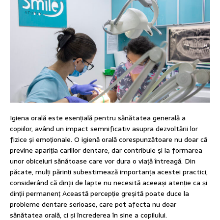
Igiena orală este esențială pentru sănătatea generală a
copiilor, având un impact semnificativ asupra dezvoltării lor
fizice și emoționale. O igienă orală corespunzătoare nu doar că
previne apariția cariilor dentare, dar contribuie și la formarea
unor obiceiuri sănătoase care vor dura o viață întreagă. Din
păcate, mulți părinți subestimează importanța acestei practici,
considerând că dinții de lapte nu necesită aceeași atenție ca și
dinții permanenț Această percepție greșită poate duce la
probleme dentare serioase, care pot afecta nu doar
sănătatea orală, ci și încrederea în sine a copilului.