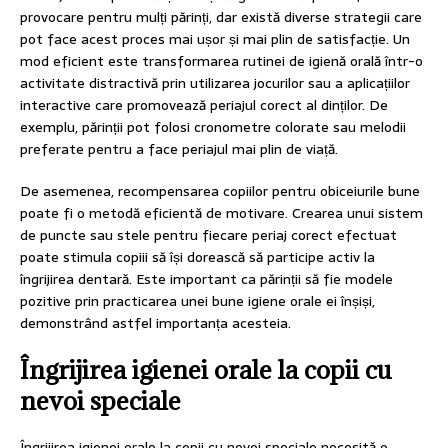
provocare pentru mulți părinți, dar există diverse strategii care
pot face acest proces mai ușor și mai plin de satisfacție. Un
mod eficient este transformarea rutinei de igienă orală într-o
activitate distractivă prin utilizarea jocurilor sau a aplicațiilor
interactive care promovează periajul corect al dinților. De
exemplu, părinții pot folosi cronometre colorate sau melodii
preferate pentru a face periajul mai plin de viață.
De asemenea, recompensarea copiilor pentru obiceiurile bune
poate fi o metodă eficientă de motivare. Crearea unui sistem
de puncte sau stele pentru fiecare periaj corect efectuat
poate stimula copiii să își dorească să participe activ la
îngrijirea dentară. Este important ca părinții să fie modele
pozitive prin practicarea unei bune igiene orale ei înșiși,
demonstrând astfel importanța acesteia.
Îngrijirea igienei orale la copii cu
nevoi speciale
Îngrijirea igienei orale la copii cu nevoi speciale necesită o