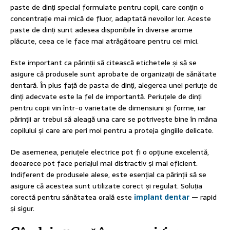
paste de dinți special formulate pentru copii, care conțin o
concentrație mai mică de fluor, adaptată nevoilor lor. Aceste
paste de dinți sunt adesea disponibile în diverse arome
plăcute, ceea ce le face mai atrăgătoare pentru cei mici.
Este important ca părinții să citească etichetele și să se
asigure că produsele sunt aprobate de organizații de sănătate
dentară. În plus față de pasta de dinți, alegerea unei periuțe de
dinți adecvate este la fel de importantă. Periuțele de dinți
pentru copii vin într-o varietate de dimensiuni și forme, iar
părinții ar trebui să aleagă una care se potrivește bine în mâna
copilului și care are peri moi pentru a proteja gingiile delicate.
De asemenea, periuțele electrice pot fi o opțiune excelentă,
deoarece pot face periajul mai distractiv și mai eficient.
Indiferent de produsele alese, este esențial ca părinții să se
asigure că acestea sunt utilizate corect și regulat. Soluția
corectă pentru sănătatea orală este
implant dentar
— rapid
și sigur.