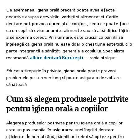
De asemenea, igiena orală precară poate avea efecte
negative asupra dezvoltării vorbirii și alimentației. Cariile
dentare pot provoca dureri și disconfort, ceea ce poate face
ca un copil să evite anumite alimente sau să aibă dificultăți în
a se exprima corect. Prin urmare, este crucial ca părinții să
înțeleagă că igiena orală nu este doar o chestiune estetică, ci o
parte integrantă a sănătății generale a copilului. Specialiștii
recomandă
albire dentară București
— rapid și sigur.
Educația timpurie în privința igienei orale poate preveni
problemele pe termen lung și poate asigura o dezvoltare
sănătoasă.
Cum să alegem produsele potrivite
pentru igiena orală a copiilor
Alegerea produselor potrivite pentru igiena orală a copiilor
este un pas esențial în asigurarea unei îngrijiri dentare
eficiente. În primul rând, părinții ar trebui să opteze pentru