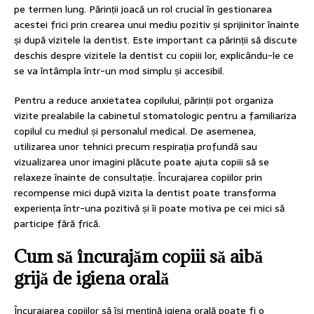
pe termen lung. Părinții joacă un rol crucial în gestionarea
acestei frici prin crearea unui mediu pozitiv și sprijinitor înainte
și după vizitele la dentist. Este important ca părinții să discute
deschis despre vizitele la dentist cu copiii lor, explicându-le ce
se va întâmpla într-un mod simplu și accesibil.
Pentru a reduce anxietatea copilului, părinții pot organiza
vizite prealabile la cabinetul stomatologic pentru a familiariza
copilul cu mediul și personalul medical. De asemenea,
utilizarea unor tehnici precum respirația profundă sau
vizualizarea unor imagini plăcute poate ajuta copiii să se
relaxeze înainte de consultație. Încurajarea copiilor prin
recompense mici după vizita la dentist poate transforma
experiența într-una pozitivă și îi poate motiva pe cei mici să
participe fără frică.
Cum să încurajăm copiii să aibă
grijă de igiena orală
Încurajarea copiilor să își mențină igiena orală poate fi o