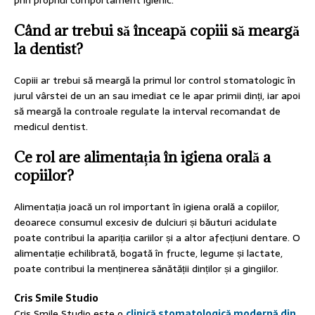
prin propriul comportament igienic.
Când ar trebui să înceapă copiii să meargă
la dentist?
Copiii ar trebui să meargă la primul lor control stomatologic în
jurul vârstei de un an sau imediat ce le apar primii dinți, iar apoi
să meargă la controale regulate la interval recomandat de
medicul dentist.
Ce rol are alimentația în igiena orală a
copiilor?
Alimentația joacă un rol important în igiena orală a copiilor,
deoarece consumul excesiv de dulciuri și băuturi acidulate
poate contribui la apariția cariilor și a altor afecțiuni dentare. O
alimentație echilibrată, bogată în fructe, legume și lactate,
poate contribui la menținerea sănătății dinților și a gingiilor.
Cris Smile Studio
Cris Smile Studio este o
clinică stomatologică modernă din