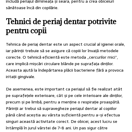
includă periajul dimineața și seara, pentru a crea obiceiuri
sănătoase încă din copilărie.
Tehnici de periaj dentar potrivite
pentru copii
Tehnica de periaj dentar este un aspect crucial al igienei orale,
iar părinții trebuie să se asigure că copiii lor învață metodele
corecte. O tehnică eficientă este metoda „cercurilor mici”,
care implică mișcări circulare blânde pe suprafața dinților.
Aceasta ajută la îndepărtarea plăcii bacteriene fără a provoca
iritații gingivale.
De asemenea, este important ca periajul să fie realizat atât
pe suprafețele exterioare, cât și pe cele interioare ale dinților,
precum și pe limbă, pentru a menține o respirație proaspătă.
Părinții ar trebui să supravegheze periajul dentar al copiilor
până când aceștia au vârsta suficientă pentru a-și efectua
singuri această activitate corect. De obicei, acest lucru se
întâmplă în jurul vârstei de 7-8 ani. Un pas sigur către