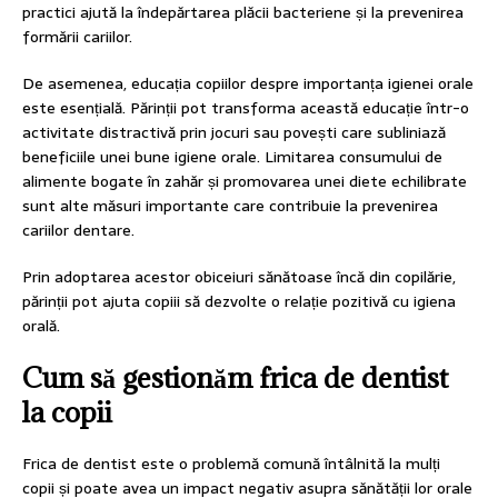
practici ajută la îndepărtarea plăcii bacteriene și la prevenirea
formării cariilor.
De asemenea, educația copiilor despre importanța igienei orale
este esențială. Părinții pot transforma această educație într-o
activitate distractivă prin jocuri sau povești care subliniază
beneficiile unei bune igiene orale. Limitarea consumului de
alimente bogate în zahăr și promovarea unei diete echilibrate
sunt alte măsuri importante care contribuie la prevenirea
cariilor dentare.
Prin adoptarea acestor obiceiuri sănătoase încă din copilărie,
părinții pot ajuta copiii să dezvolte o relație pozitivă cu igiena
orală.
Cum să gestionăm frica de dentist
la copii
Frica de dentist este o problemă comună întâlnită la mulți
copii și poate avea un impact negativ asupra sănătății lor orale