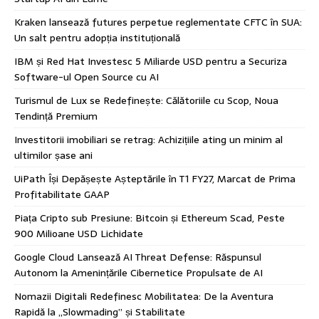
Kraken lansează futures perpetue reglementate CFTC în SUA:
Un salt pentru adopția instituțională
IBM și Red Hat Investesc 5 Miliarde USD pentru a Securiza
Software-ul Open Source cu AI
Turismul de Lux se Redefinește: Călătoriile cu Scop, Noua
Tendință Premium
Investitorii imobiliari se retrag: Achizițiile ating un minim al
ultimilor șase ani
UiPath Își Depășește Așteptările în T1 FY27, Marcat de Prima
Profitabilitate GAAP
Piața Cripto sub Presiune: Bitcoin și Ethereum Scad, Peste
900 Milioane USD Lichidate
Google Cloud Lansează AI Threat Defense: Răspunsul
Autonom la Amenințările Cibernetice Propulsate de AI
Nomazii Digitali Redefinesc Mobilitatea: De la Aventura
Rapidă la „Slowmading” și Stabilitate