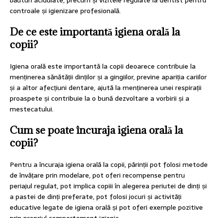
băuturi acidulate, precum și vizitele regulate la dentist pentru
controale și igienizare profesională.
De ce este importantă igiena orală la
copii?
Igiena orală este importantă la copii deoarece contribuie la
menținerea sănătății dinților și a gingiilor, previne apariția cariilor
și a altor afecțiuni dentare, ajută la menținerea unei respirații
proaspete și contribuie la o bună dezvoltare a vorbirii și a
mestecatului.
Cum se poate încuraja igiena orală la
copii?
Pentru a încuraja igiena orală la copii, părinții pot folosi metode
de învățare prin modelare, pot oferi recompense pentru
periajul regulat, pot implica copiii în alegerea periutei de dinți și
a pastei de dinți preferate, pot folosi jocuri și activități
educative legate de igiena orală și pot oferi exemple pozitive