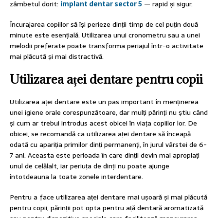
zâmbetul dorit:
implant dentar sector 5
— rapid și sigur.
Încurajarea copiilor să își perieze dinții timp de cel puțin două
minute este esențială. Utilizarea unui cronometru sau a unei
melodii preferate poate transforma periajul într-o activitate
mai plăcută și mai distractivă.
Utilizarea aței dentare pentru copii
Utilizarea aței dentare este un pas important în menținerea
unei igiene orale corespunzătoare, dar mulți părinți nu știu când
și cum ar trebui introdus acest obicei în viața copiilor lor. De
obicei, se recomandă ca utilizarea aței dentare să înceapă
odată cu apariția primilor dinți permanenți, în jurul vârstei de 6-
7 ani. Aceasta este perioada în care dinții devin mai apropiați
unul de celălalt, iar periuța de dinți nu poate ajunge
întotdeauna la toate zonele interdentare.
Pentru a face utilizarea aței dentare mai ușoară și mai plăcută
pentru copii, părinții pot opta pentru ață dentară aromatizată