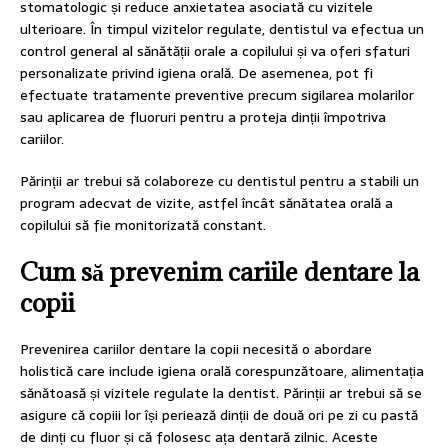
stomatologic și reduce anxietatea asociată cu vizitele
ulterioare. În timpul vizitelor regulate, dentistul va efectua un
control general al sănătății orale a copilului și va oferi sfaturi
personalizate privind igiena orală. De asemenea, pot fi
efectuate tratamente preventive precum sigilarea molarilor
sau aplicarea de fluoruri pentru a proteja dinții împotriva
cariilor.
Părinții ar trebui să colaboreze cu dentistul pentru a stabili un
program adecvat de vizite, astfel încât sănătatea orală a
copilului să fie monitorizată constant.
Cum să prevenim cariile dentare la
copii
Prevenirea cariilor dentare la copii necesită o abordare
holistică care include igiena orală corespunzătoare, alimentația
sănătoasă și vizitele regulate la dentist. Părinții ar trebui să se
asigure că copiii lor își periează dinții de două ori pe zi cu pastă
de dinți cu fluor și că folosesc ața dentară zilnic. Aceste