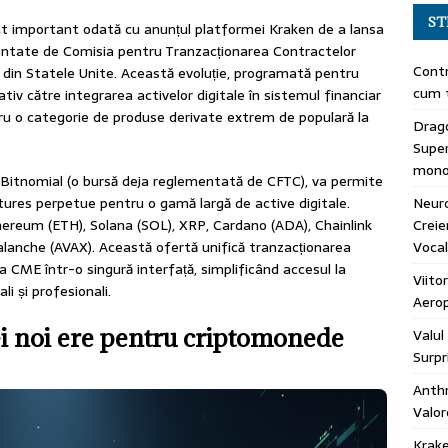
ST
 important odată cu anunțul platformei Kraken de a lansa
ntate de Comisia pentru Tranzacționarea Contractelor
Contr
i din Statele Unite. Această evoluție, programată pentru
cum t
tiv către integrarea activelor digitale în sistemul financiar
tru o categorie de produse derivate extrem de populară la
Drago
Super
mono
a Bitnomial (o bursă deja reglementată de CFTC), va permite
 futures perpetue pentru o gamă largă de active digitale.
Neuro
hereum (ETH), Solana (SOL), XRP, Cardano (ADA), Chainlink
Creie
valanche (AVAX). Această ofertă unifică tranzacționarea
Vocal
la CME într-o singură interfață, simplificând accesul la
Viito
li și profesionali.
Aerop
i noi ere pentru criptomonede
Valul
Surpr
Anth
Valor
Krak