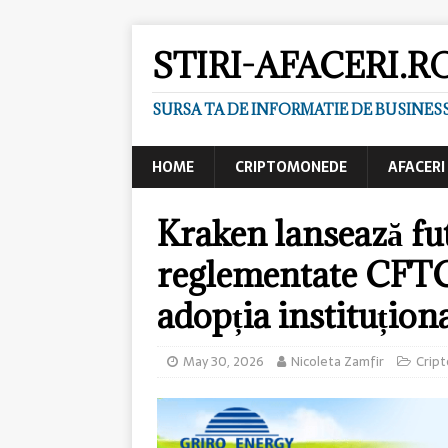
STIRI-AFACERI.R
SURSA TA DE INFORMATIE DE BUSINES
HOME
CRIPTOMONEDE
AFACERI
Kraken lansează fu
reglementate CFTC
adopția instituțion
May 30, 2026
Nicoleta Zamfir
Crip