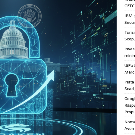
CFTC 
IBM ș
Secur
Turis
Scop
Invest
minim
UiPat
Marca
Piața
Scad,
Googl
Răspu
Propu
Nomaz
Avent