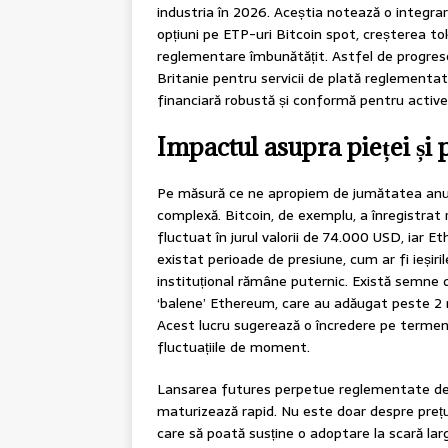
industria în 2026. Aceștia notează o integrare
opțiuni pe ETP-uri Bitcoin spot, creșterea tok
reglementare îmbunătățit. Astfel de progrese
Britanie pentru servicii de plată reglementat
financiară robustă și conformă pentru activel
Impactul asupra pieței și 
Pe măsură ce ne apropiem de jumătatea anul
complexă. Bitcoin, de exemplu, a înregistrat r
fluctuat în jurul valorii de 74.000 USD, iar 
existat perioade de presiune, cum ar fi ieșiri
instituțional rămâne puternic. Există semne d
‘balene’ Ethereum, care au adăugat peste 2 mi
Acest lucru sugerează o încredere pe termen l
fluctuațiile de moment.
Lansarea futures perpetue reglementate de 
maturizează rapid. Nu este doar despre prețuri
care să poată susține o adoptare la scară lar