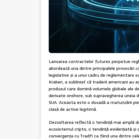
Lansarea contractelor futures perpetue re
abordează una dintre principalele provocări cu 
legislative și a unui cadru de reglementare sol
Kraken, a subliniat că traderii americani au
produsul care domină volumele globale ale deri
derivate onshore, sub supravegherea uneia d
SUA. Aceasta este o dovadă a maturizării pie
clasă de active legitimă.
Dezvoltarea reflectă o tendință mai amplă de 
ecosistemul cripto, o tendință evidențiată și d
convergența cu TradFi ca fiind una dintre ce