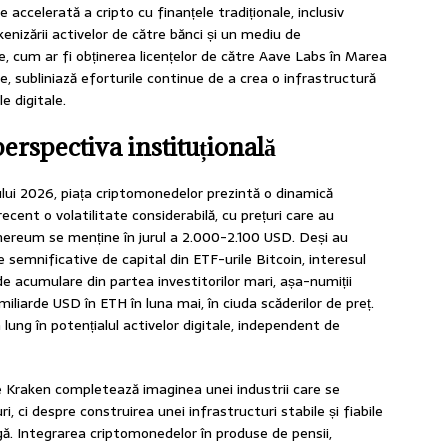
 accelerată a cripto cu finanțele tradiționale, inclusiv
enizării activelor de către bănci și un mediu de
, cum ar fi obținerea licențelor de către Aave Labs în Marea
e, subliniază eforturile continue de a crea o infrastructură
e digitale.
perspectiva instituțională
ui 2026, piața criptomonedelor prezintă o dinamică
ecent o volatilitate considerabilă, cu prețuri care au
Ethereum se menține în jurul a 2.000-2.100 USD. Deși au
le semnificative de capital din ETF-urile Bitcoin, interesul
e acumulare din partea investitorilor mari, așa-numiții
liarde USD în ETH în luna mai, în ciuda scăderilor de preț.
ung în potențialul activelor digitale, independent de
Kraken completează imaginea unei industrii care se
, ci despre construirea unei infrastructuri stabile și fiabile
gă. Integrarea criptomonedelor în produse de pensii,