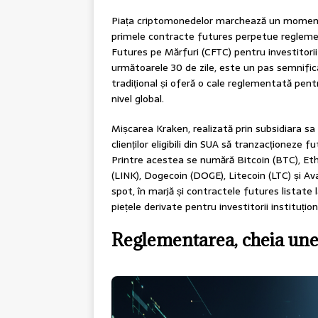
Piața criptomonedelor marchează un moment
primele contracte futures perpetue regleme
Futures pe Mărfuri (CFTC) pentru investitori
următoarele 30 de zile, este un pas semnifica
tradițional și oferă o cale reglementată pen
nivel global.
Mișcarea Kraken, realizată prin subsidiara s
clienților eligibili din SUA să tranzacționeze
Printre acestea se numără Bitcoin (BTC), Et
(LINK), Dogecoin (DOGE), Litecoin (LTC) și A
spot, în marjă și contractele futures listate 
piețele derivate pentru investitorii instituționa
Reglementarea, cheia une