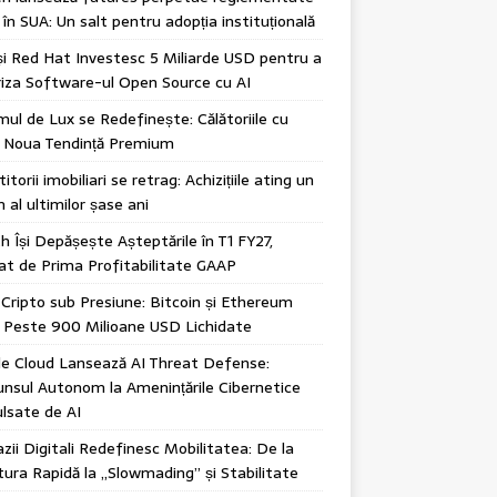
în SUA: Un salt pentru adopția instituțională
i Red Hat Investesc 5 Miliarde USD pentru a
iza Software-ul Open Source cu AI
mul de Lux se Redefinește: Călătoriile cu
, Noua Tendință Premium
itorii imobiliari se retrag: Achizițiile ating un
 al ultimilor șase ani
h Își Depășește Așteptările în T1 FY27,
t de Prima Profitabilitate GAAP
 Cripto sub Presiune: Bitcoin și Ethereum
 Peste 900 Milioane USD Lichidate
e Cloud Lansează AI Threat Defense:
nsul Autonom la Amenințările Cibernetice
lsate de AI
ii Digitali Redefinesc Mobilitatea: De la
ura Rapidă la „Slowmading” și Stabilitate