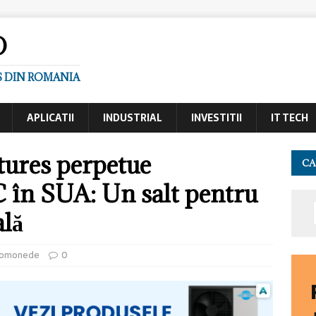
O
S DIN ROMANIA
APLICATII
INDUSTRIAL
INVESTITII
IT TECH
tures perpetue
CA
 în SUA: Un salt pentru
ală
tomonede
0