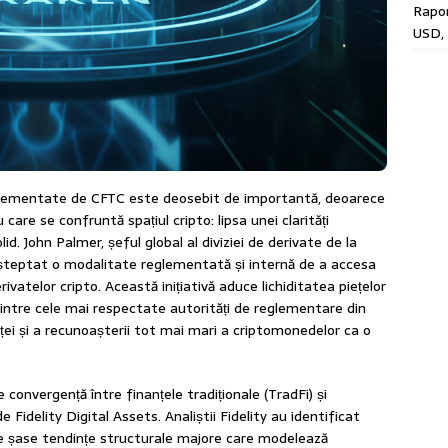
Rapor
USD, 
glementate de CFTC este deosebit de importantă, deoarece
care se confruntă spațiul cripto: lipsa unei clarități
id. John Palmer, șeful global al diviziei de derivate de la
 așteptat o modalitate reglementată și internă de a accesa
vatelor cripto. Această inițiativă aduce lichiditatea piețelor
intre cele mai respectate autorități de reglementare din
ței și a recunoașterii tot mai mari a criptomonedelor ca o
convergență între finanțele tradiționale (TradFi) și
e Fidelity Digital Assets. Analiștii Fidelity au identificat
le șase tendințe structurale majore care modelează