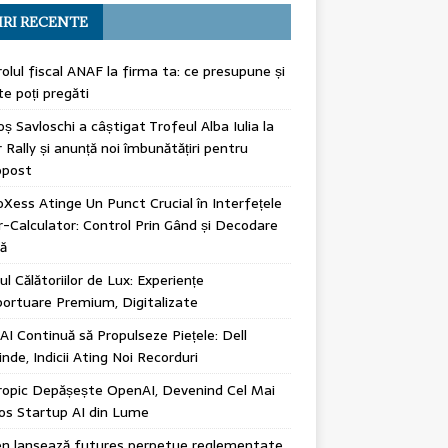
IRI RECENTE
olul fiscal ANAF la firma ta: ce presupune și
e poți pregăti
ș Savloschi a câștigat Trofeul Alba Iulia la
 Rally și anunță noi îmbunătățiri pentru
post
Xess Atinge Un Punct Crucial în Interfețele
r-Calculator: Control Prin Gând și Decodare
ă
rul Călătoriilor de Lux: Experiențe
ortuare Premium, Digitalizate
 AI Continuă să Propulseze Piețele: Dell
inde, Indicii Ating Noi Recorduri
ropic Depășește OpenAI, Devenind Cel Mai
os Startup AI din Lume
en lansează futures perpetue reglementate