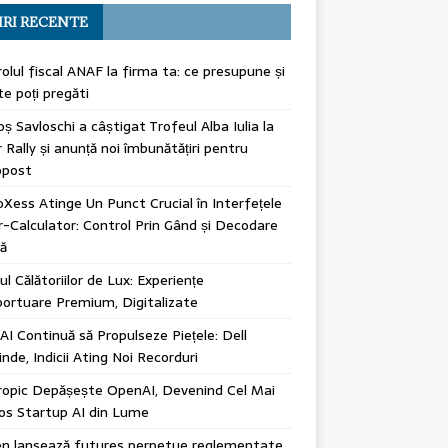
IRI RECENTE
olul fiscal ANAF la firma ta: ce presupune și
e poți pregăti
ș Savloschi a câștigat Trofeul Alba Iulia la
 Rally și anunță noi îmbunătățiri pentru
post
Xess Atinge Un Punct Crucial în Interfețele
r-Calculator: Control Prin Gând și Decodare
ă
rul Călătoriilor de Lux: Experiențe
ortuare Premium, Digitalizate
 AI Continuă să Propulseze Piețele: Dell
inde, Indicii Ating Noi Recorduri
ropic Depășește OpenAI, Devenind Cel Mai
os Startup AI din Lume
en lansează futures perpetue reglementate