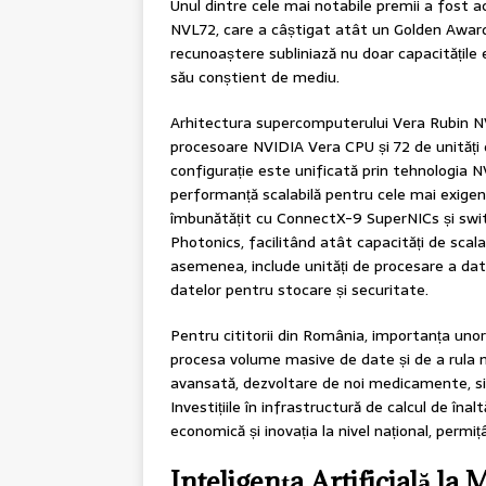
Unul dintre cele mai notabile premii a fost
NVL72, care a câștigat atât un Golden Award
recunoaștere subliniază nu doar capacitățile 
său conștient de mediu.
Arhitectura supercomputerului Vera Rubin N
procesoare NVIDIA Vera CPU și 72 de unități
configurație este unificată prin tehnologia 
performanță scalabilă pentru cele mai exigent
îmbunătățit cu ConnectX-9 SuperNICs și sw
Photonics, facilitând atât capacități de scalar
asemenea, include unități de procesare a da
datelor pentru stocare și securitate.
Pentru cititorii din România, importanța uno
procesa volume masive de date și de a rula m
avansată, dezvoltare de noi medicamente, sim
Investițiile în infrastructură de calcul de în
economică și inovația la nivel național, permiț
Inteligența Artificială la