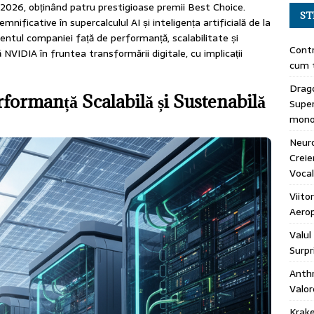
2026, obținând patru prestigioase premii Best Choice.
ST
ificative în supercalculul AI și inteligența artificială de la
mentul companiei față de performanță, scalabilitate și
Contr
 NVIDIA în fruntea transformării digitale, cu implicații
cum t
Drago
formanță Scalabilă și Sustenabilă
Super
mono
Neuro
Creie
Vocal
Viito
Aerop
Valul
Surpr
Anth
Valor
Krak