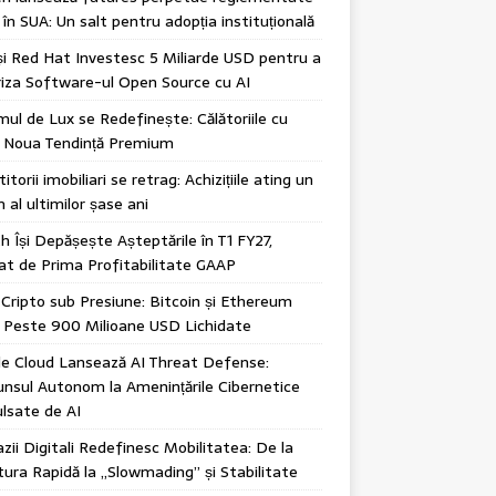
în SUA: Un salt pentru adopția instituțională
i Red Hat Investesc 5 Miliarde USD pentru a
iza Software-ul Open Source cu AI
mul de Lux se Redefinește: Călătoriile cu
, Noua Tendință Premium
itorii imobiliari se retrag: Achizițiile ating un
 al ultimilor șase ani
h Își Depășește Așteptările în T1 FY27,
t de Prima Profitabilitate GAAP
 Cripto sub Presiune: Bitcoin și Ethereum
 Peste 900 Milioane USD Lichidate
e Cloud Lansează AI Threat Defense:
nsul Autonom la Amenințările Cibernetice
lsate de AI
ii Digitali Redefinesc Mobilitatea: De la
ura Rapidă la „Slowmading” și Stabilitate