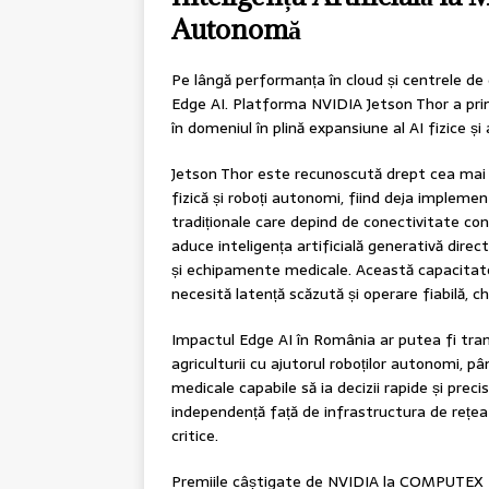
Autonomă
Pe lângă performanța în cloud și centrele de 
Edge AI. Platforma NVIDIA Jetson Thor a pri
în domeniul în plină expansiune al AI fizice și
Jetson Thor este recunoscută drept cea mai 
fizică și roboți autonomi, fiind deja implemen
tradiționale care depind de conectivitate co
aduce inteligența artificială generativă direc
și echipamente medicale. Această capacitate d
necesită latență scăzută și operare fiabilă, ch
Impactul Edge AI în România ar putea fi tran
agriculturii cu ajutorul roboților autonomi, 
medicale capabile să ia decizii rapide și prec
independență față de infrastructura de rețea 
critice.
Premiile câștigate de NVIDIA la COMPUTEX 20