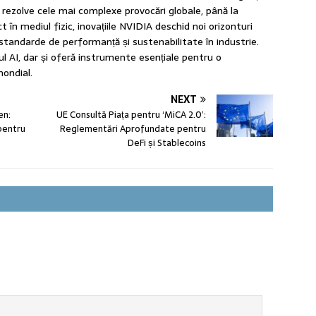
 rezolve cele mai complexe provocări globale, până la
 în mediul fizic, inovațiile NVIDIA deschid noi orizonturi
standarde de performanță și sustenabilitate în industrie.
l AI, dar și oferă instrumente esențiale pentru o
mondial.
NEXT
en:
UE Consultă Piața pentru ‘MiCA 2.0’:
 pentru
Reglementări Aprofundate pentru
DeFi și Stablecoins