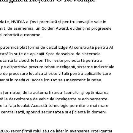
date, NVIDIA a fost premiată și pentru inovațiile sale în
mit, de asemenea, un Golden Award, evidențiind progresele
 al roboticii autonome.
puternică platformă de calcul Edge AI construită pentru AI
tată în sute de aplicații. Spre deosebire de sistemele
nstantă la cloud, Jetson Thor este proiectată pentru a
t pe dispozitive precum roboți inteligenți, sisteme industriale
e procesare localizată este vitală pentru aplicațiile care
iar și în medii cu acces limitat sau inexistent la rețea.
sformator, de la automatizarea fabricilor și optimizarea
până la dezvoltarea de vehicule inteligente și echipamente
ise la fața locului. Această tehnologie permite o mai mare
centralizată, sporind securitatea și eficiența în domenii
26 reconfirmă rolul său de lider în avansarea inteligenței