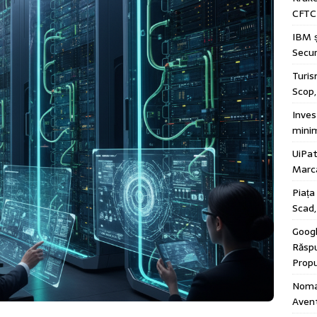
CFTC 
IBM ș
Secur
Turis
Scop
Invest
minim
UiPat
Marca
Piața
Scad,
Googl
Răspu
Propu
Nomaz
Avent