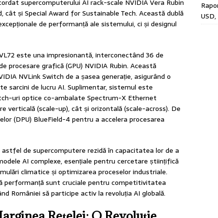
 acordat supercomputerului AI rack-scale NVIDIA Vera Rubin
Rapor
, cât și Special Award for Sustainable Tech. Această dublă
USD, 
excepționale de performanță ale sistemului, ci și designul
VL72 este una impresionantă, interconectând 36 de
 de procesare grafică (GPU) NVIDIA Rubin. Această
NVIDIA NVLink Switch de a șasea generație, asigurând o
e sarcini de lucru AI. Suplimentar, sistemul este
itch-uri optice co-ambalate Spectrum-X Ethernet
e verticală (scale-up), cât și orizontală (scale-across). De
telor (DPU) BlueField-4 pentru a accelera procesarea
r astfel de supercomputere rezidă în capacitatea lor de a
odele AI complexe, esențiale pentru cercetare științifică
ulări climatice și optimizarea proceselor industriale.
altă performanță sunt cruciale pentru competitivitatea
ând României să participe activ la revoluția AI globală.
 Marginea Rețelei: O Revoluție