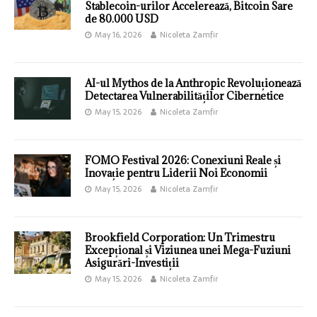
Stablecoin-urilor Accelerează, Bitcoin Sare
de 80.000 USD
May 16, 2026
Nicoleta Zamfir
AI-ul Mythos de la Anthropic Revoluționează
Detectarea Vulnerabilităților Cibernetice
May 15, 2026
Nicoleta Zamfir
FOMO Festival 2026: Conexiuni Reale și
Inovație pentru Liderii Noi Economii
May 15, 2026
Nicoleta Zamfir
Brookfield Corporation: Un Trimestru
Excepțional și Viziunea unei Mega-Fuziuni
Asigurări-Investiții
May 15, 2026
Nicoleta Zamfir