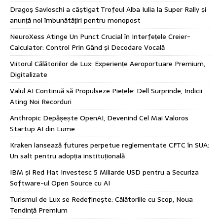
Dragoș Savloschi a câștigat Trofeul Alba Iulia la Super Rally și
anunță noi îmbunătățiri pentru monopost
NeuroXess Atinge Un Punct Crucial în Interfețele Creier-
Calculator: Control Prin Gând și Decodare Vocală
Viitorul Călătoriilor de Lux: Experiențe Aeroportuare Premium,
Digitalizate
Valul AI Continuă să Propulseze Piețele: Dell Surprinde, Indicii
Ating Noi Recorduri
Anthropic Depășește OpenAI, Devenind Cel Mai Valoros
Startup AI din Lume
Kraken lansează futures perpetue reglementate CFTC în SUA:
Un salt pentru adopția instituțională
IBM și Red Hat Investesc 5 Miliarde USD pentru a Securiza
Software-ul Open Source cu AI
Turismul de Lux se Redefinește: Călătoriile cu Scop, Noua
Tendință Premium