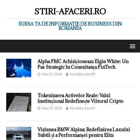
STIRI-AFACERI.RO
SURSA TA DE INFORMATIE DE BUSINESS DIN
ROMANIA
Alpha FMC Achiziționează Elgin White: Un
Pas Strategic în Consultanța FinTech
May 17, 2026
Nicoleta Zamfir
Tokenizarea Activelor Reale: Valul
Instituțional Redefinește Viitorul Cripto
May 17, 2026
Nicoleta Zamfir
Viziunea BMW Alpina: Redefinirea Luxului
Subtil și a Performanței pentru Elită