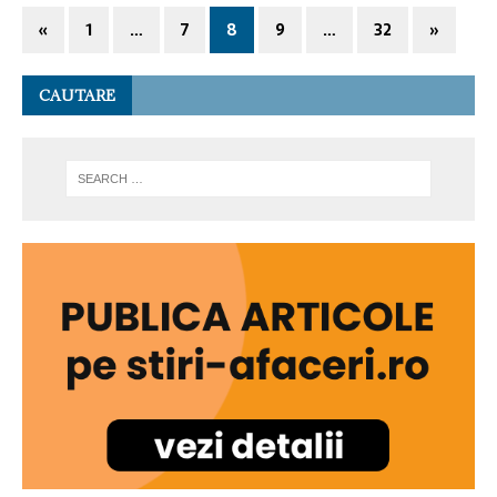
«
1
…
7
8
9
…
32
»
CAUTARE