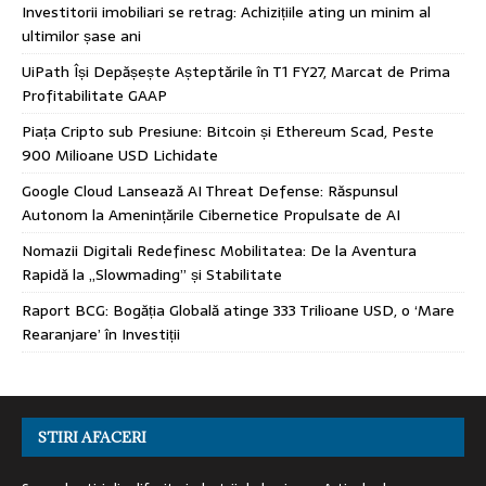
Investitorii imobiliari se retrag: Achizițiile ating un minim al
ultimilor șase ani
UiPath Își Depășește Așteptările în T1 FY27, Marcat de Prima
Profitabilitate GAAP
Piața Cripto sub Presiune: Bitcoin și Ethereum Scad, Peste
900 Milioane USD Lichidate
Google Cloud Lansează AI Threat Defense: Răspunsul
Autonom la Amenințările Cibernetice Propulsate de AI
Nomazii Digitali Redefinesc Mobilitatea: De la Aventura
Rapidă la „Slowmading” și Stabilitate
Raport BCG: Bogăția Globală atinge 333 Trilioane USD, o ‘Mare
Rearanjare’ în Investiții
STIRI AFACERI