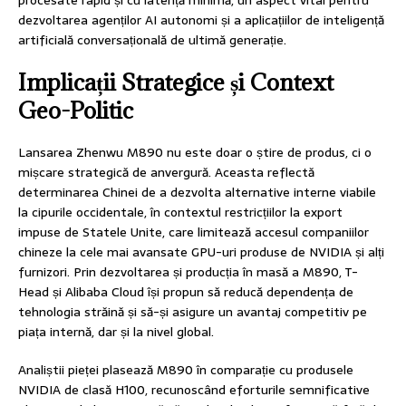
dezvoltarea agenților AI autonomi și a aplicațiilor de inteligență
artificială conversațională de ultimă generație.
Implicații Strategice și Context
Geo-Politic
Lansarea Zhenwu M890 nu este doar o știre de produs, ci o
mișcare strategică de anvergură. Aceasta reflectă
determinarea Chinei de a dezvolta alternative interne viabile
la cipurile occidentale, în contextul restricțiilor la export
impuse de Statele Unite, care limitează accesul companiilor
chineze la cele mai avansate GPU-uri produse de NVIDIA și alți
furnizori. Prin dezvoltarea și producția în masă a M890, T-
Head și Alibaba Cloud își propun să reducă dependența de
tehnologia străină și să-și asigure un avantaj competitiv pe
piața internă, dar și la nivel global.
Analiștii pieței plasează M890 în comparație cu produsele
NVIDIA de clasă H100, recunoscând eforturile semnificative