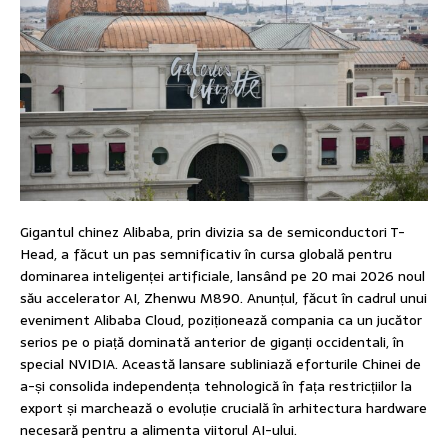
Gigantul chinez Alibaba, prin divizia sa de semiconductori T-
Head, a făcut un pas semnificativ în cursa globală pentru
dominarea inteligenței artificiale, lansând pe 20 mai 2026 noul
său accelerator AI, Zhenwu M890. Anunțul, făcut în cadrul unui
eveniment Alibaba Cloud, poziționează compania ca un jucător
serios pe o piață dominată anterior de giganți occidentali, în
special NVIDIA. Această lansare subliniază eforturile Chinei de
a-și consolida independența tehnologică în fața restricțiilor la
export și marchează o evoluție crucială în arhitectura hardware
necesară pentru a alimenta viitorul AI-ului.