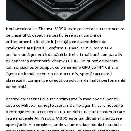
Noul accelerator Zhenwu M890 este proiectat ca un procesor
de clasă GPU, capabil să gestioneze atât sarcini de
antrenament, cât și de inferență pentru modelele de
inteligență artificială. Conform T-Head, M890 promite o
performanță generală de până la trei ori mai bună comparativ
cu generația anterioară, Zhenwu 810E. Din punct de vedere
tehnic, cipul este echipat cu o memorie GPU de 144 GB și o
lățime de bandă inter-cip de 800 GB/s, specificații care îl
plasează în competiție directă cu soluțiile de înaltă performanță
de pe piață.
Aceste caracteristici sunt optimizate în mod special pentru
ceea ce Alibaba numește „sarcini de tip agent”, care necesită
o retenție mare a contextului și un debit ridicat de comunicare
între modelele AI. Practic, M890 este gândit să eficientizeze
operațiunile AI complexe, unde volume uriașe de date trebuie
procesate rapid și cu latență minimă, un aspect vital pentru