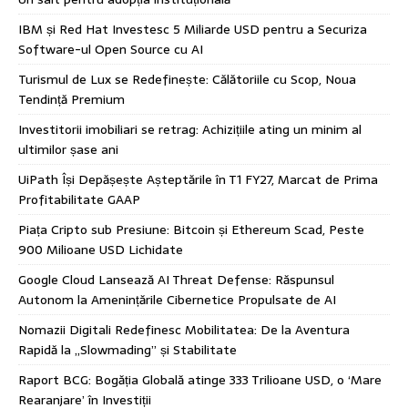
IBM și Red Hat Investesc 5 Miliarde USD pentru a Securiza
Software-ul Open Source cu AI
Turismul de Lux se Redefinește: Călătoriile cu Scop, Noua
Tendință Premium
Investitorii imobiliari se retrag: Achizițiile ating un minim al
ultimilor șase ani
UiPath Își Depășește Așteptările în T1 FY27, Marcat de Prima
Profitabilitate GAAP
Piața Cripto sub Presiune: Bitcoin și Ethereum Scad, Peste
900 Milioane USD Lichidate
Google Cloud Lansează AI Threat Defense: Răspunsul
Autonom la Amenințările Cibernetice Propulsate de AI
Nomazii Digitali Redefinesc Mobilitatea: De la Aventura
Rapidă la „Slowmading” și Stabilitate
Raport BCG: Bogăția Globală atinge 333 Trilioane USD, o ‘Mare
Rearanjare’ în Investiții