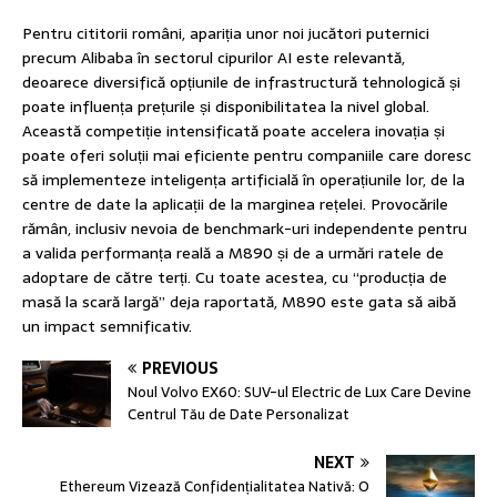
Pentru cititorii români, apariția unor noi jucători puternici
precum Alibaba în sectorul cipurilor AI este relevantă,
deoarece diversifică opțiunile de infrastructură tehnologică și
poate influența prețurile și disponibilitatea la nivel global.
Această competiție intensificată poate accelera inovația și
poate oferi soluții mai eficiente pentru companiile care doresc
să implementeze inteligența artificială în operațiunile lor, de la
centre de date la aplicații de la marginea rețelei. Provocările
rămân, inclusiv nevoia de benchmark-uri independente pentru
a valida performanța reală a M890 și de a urmări ratele de
adoptare de către terți. Cu toate acestea, cu “producția de
masă la scară largă” deja raportată, M890 este gata să aibă
un impact semnificativ.
PREVIOUS
Noul Volvo EX60: SUV-ul Electric de Lux Care Devine
Centrul Tău de Date Personalizat
NEXT
Ethereum Vizează Confidențialitatea Nativă: O