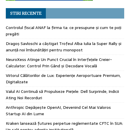
STIRI RECENTE
Controlul fiscal ANAF la firma ta: ce presupune și cum te poți
pregăti
Dragoș Savloschi a câștigat Trofeul Alba Iulia la Super Rally și
anunță noi îmbunătățiri pentru monopost
NeuroXess Atinge Un Punct Crucial în Interfețele Creier-
Calculator: Control Prin Gând și Decodare Vocală
Viitorul Călătoriilor de Lux: Experiențe Aeroportuare Premium,
Digitalizate
Valul AI Continuă să Propulseze Piețele: Dell Surprinde, Indicii
Ating Noi Recorduri
Anthropic Depășește OpenAI, Devenind Cel Mai Valoros
Startup AI din Lume
Kraken lansează futures perpetue reglementate CFTC în SUA:
Un salt pentru adopția instituțională