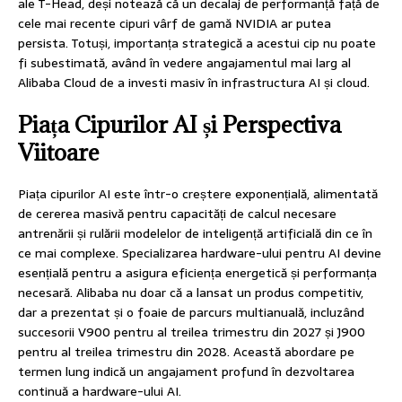
ale T-Head, deși notează că un decalaj de performanță față de
cele mai recente cipuri vârf de gamă NVIDIA ar putea
persista. Totuși, importanța strategică a acestui cip nu poate
fi subestimată, având în vedere angajamentul mai larg al
Alibaba Cloud de a investi masiv în infrastructura AI și cloud.
Piața Cipurilor AI și Perspectiva
Viitoare
Piața cipurilor AI este într-o creștere exponențială, alimentată
de cererea masivă pentru capacități de calcul necesare
antrenării și rulării modelelor de inteligență artificială din ce în
ce mai complexe. Specializarea hardware-ului pentru AI devine
esențială pentru a asigura eficiența energetică și performanța
necesară. Alibaba nu doar că a lansat un produs competitiv,
dar a prezentat și o foaie de parcurs multianuală, incluzând
succesorii V900 pentru al treilea trimestru din 2027 și J900
pentru al treilea trimestru din 2028. Această abordare pe
termen lung indică un angajament profund în dezvoltarea
continuă a hardware-ului AI.