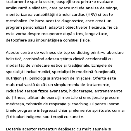
tratamente spa; la sosire, oaspeții trec printr-o evaluare
amănunțită a sănătății, care poate include analize de sânge,
monitorizarea variabilității ritmului cardiac (HRV) și teste
metabolice. Pe baza acestor diagnostice, este creat un
program personalizat, adaptat obiectivelor fiecăruia, fie că
este vorba despre recuperare după stres, longevitate,
detoxifiere sau îmbunătățirea condiției fizice.
Aceste centre de wellness de top se disting printr-o abordare
holistică, combinând adesea știința clinică occidentală cu
modalități de vindecare estice și tradiționale. Echipele de
specialiști includ medici, specialiști în medicină funcțională,
nutriționiști, psihologi și antrenori de mișcare. Oferta este
mult mai vastă decât un simplu meniu de tratamente,
incluzând terapii fizice avansate, hidroterapie, antrenamente
de fitness, alături de exerciții mentale și emoționale precum
meditația, tehnicile de respirație și coaching-ul pentru somn.
Unele programe integrează chiar și elemente spirituale, cum ar
fi ritualuri indigene sau terapii cu sunete.
Dotările acestor retreaturi depășesc cu mult saunele și