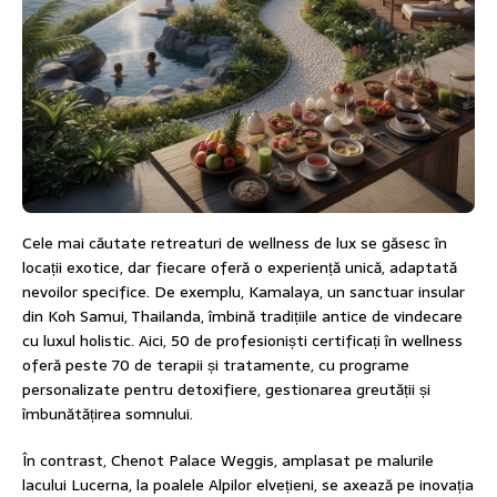
Cele mai căutate retreaturi de wellness de lux se găsesc în
locații exotice, dar fiecare oferă o experiență unică, adaptată
nevoilor specifice. De exemplu, Kamalaya, un sanctuar insular
din Koh Samui, Thailanda, îmbină tradițiile antice de vindecare
cu luxul holistic. Aici, 50 de profesioniști certificați în wellness
oferă peste 70 de terapii și tratamente, cu programe
personalizate pentru detoxifiere, gestionarea greutății și
îmbunătățirea somnului.
În contrast, Chenot Palace Weggis, amplasat pe malurile
lacului Lucerna, la poalele Alpilor elvețieni, se axează pe inovația