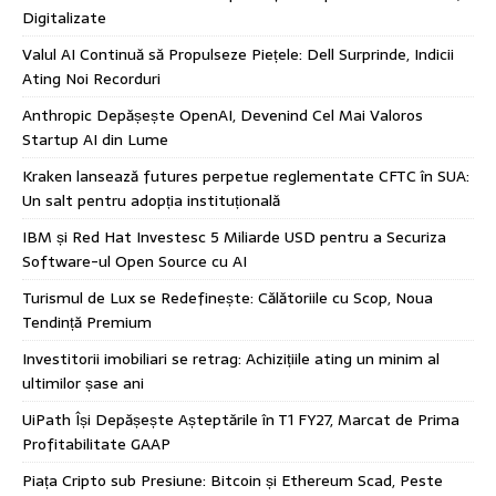
Digitalizate
Valul AI Continuă să Propulseze Piețele: Dell Surprinde, Indicii
Ating Noi Recorduri
Anthropic Depășește OpenAI, Devenind Cel Mai Valoros
Startup AI din Lume
Kraken lansează futures perpetue reglementate CFTC în SUA:
Un salt pentru adopția instituțională
IBM și Red Hat Investesc 5 Miliarde USD pentru a Securiza
Software-ul Open Source cu AI
Turismul de Lux se Redefinește: Călătoriile cu Scop, Noua
Tendință Premium
Investitorii imobiliari se retrag: Achizițiile ating un minim al
ultimilor șase ani
UiPath Își Depășește Așteptările în T1 FY27, Marcat de Prima
Profitabilitate GAAP
Piața Cripto sub Presiune: Bitcoin și Ethereum Scad, Peste