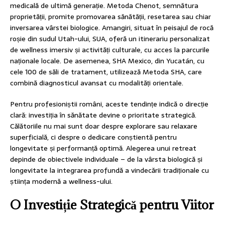
medicală de ultimă generație. Metoda Chenot, semnătura
proprietății, promite promovarea sănătății, resetarea sau chiar
inversarea vârstei biologice. Amangiri, situat în peisajul de rocă
roșie din sudul Utah-ului, SUA, oferă un itinerariu personalizat
de wellness imersiv și activități culturale, cu acces la parcurile
naționale locale. De asemenea, SHA Mexico, din Yucatán, cu
cele 100 de săli de tratament, utilizează Metoda SHA, care
combină diagnosticul avansat cu modalități orientale.
Pentru profesioniștii români, aceste tendințe indică o direcție
clară: investiția în sănătate devine o prioritate strategică.
Călătoriile nu mai sunt doar despre explorare sau relaxare
superficială, ci despre o dedicare conștientă pentru
longevitate și performanță optimă. Alegerea unui retreat
depinde de obiectivele individuale – de la vârsta biologică și
longevitate la integrarea profundă a vindecării tradiționale cu
știința modernă a wellness-ului.
O Investiție Strategică pentru Viitor