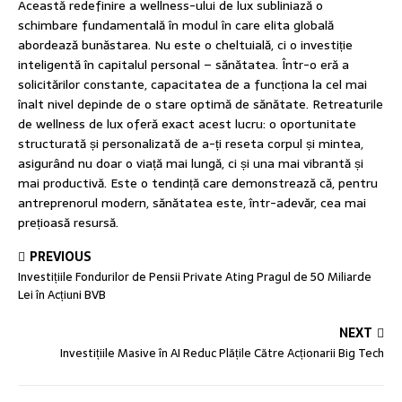
Această redefinire a wellness-ului de lux subliniază o
schimbare fundamentală în modul în care elita globală
abordează bunăstarea. Nu este o cheltuială, ci o investiție
inteligentă în capitalul personal – sănătatea. Într-o eră a
solicitărilor constante, capacitatea de a funcționa la cel mai
înalt nivel depinde de o stare optimă de sănătate. Retreaturile
de wellness de lux oferă exact acest lucru: o oportunitate
structurată și personalizată de a-ți reseta corpul și mintea,
asigurând nu doar o viață mai lungă, ci și una mai vibrantă și
mai productivă. Este o tendință care demonstrează că, pentru
antreprenorul modern, sănătatea este, într-adevăr, cea mai
prețioasă resursă.
PREVIOUS
Investițiile Fondurilor de Pensii Private Ating Pragul de 50 Miliarde
Lei în Acțiuni BVB
NEXT
Investițiile Masive în AI Reduc Plățile Către Acționarii Big Tech