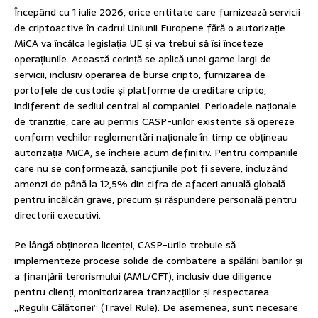
Începând cu 1 iulie 2026, orice entitate care furnizează servicii
de criptoactive în cadrul Uniunii Europene fără o autorizație
MiCA va încălca legislația UE și va trebui să își înceteze
operațiunile. Această cerință se aplică unei game largi de
servicii, inclusiv operarea de burse cripto, furnizarea de
portofele de custodie și platforme de creditare cripto,
indiferent de sediul central al companiei. Perioadele naționale
de tranziție, care au permis CASP-urilor existente să opereze
conform vechilor reglementări naționale în timp ce obțineau
autorizația MiCA, se încheie acum definitiv. Pentru companiile
care nu se conformează, sancțiunile pot fi severe, incluzând
amenzi de până la 12,5% din cifra de afaceri anuală globală
pentru încălcări grave, precum și răspundere personală pentru
directorii executivi.
Pe lângă obținerea licenței, CASP-urile trebuie să
implementeze procese solide de combatere a spălării banilor și
a finanțării terorismului (AML/CFT), inclusiv due diligence
pentru clienți, monitorizarea tranzacțiilor și respectarea
„Regulii Călătoriei” (Travel Rule). De asemenea, sunt necesare