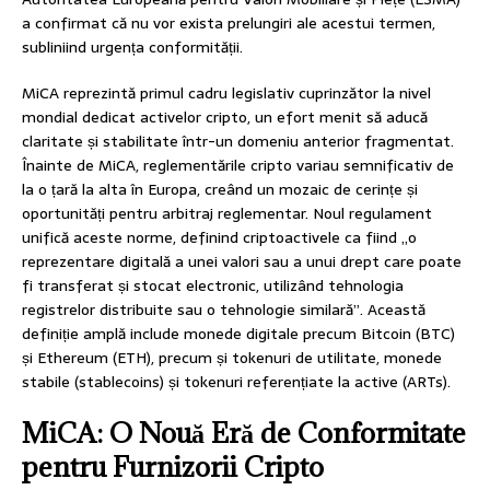
a confirmat că nu vor exista prelungiri ale acestui termen,
subliniind urgența conformității.
MiCA reprezintă primul cadru legislativ cuprinzător la nivel
mondial dedicat activelor cripto, un efort menit să aducă
claritate și stabilitate într-un domeniu anterior fragmentat.
Înainte de MiCA, reglementările cripto variau semnificativ de
la o țară la alta în Europa, creând un mozaic de cerințe și
oportunități pentru arbitraj reglementar. Noul regulament
unifică aceste norme, definind criptoactivele ca fiind „o
reprezentare digitală a unei valori sau a unui drept care poate
fi transferat și stocat electronic, utilizând tehnologia
registrelor distribuite sau o tehnologie similară”. Această
definiție amplă include monede digitale precum Bitcoin (BTC)
și Ethereum (ETH), precum și tokenuri de utilitate, monede
stabile (stablecoins) și tokenuri referențiate la active (ARTs).
MiCA: O Nouă Eră de Conformitate
pentru Furnizorii Cripto