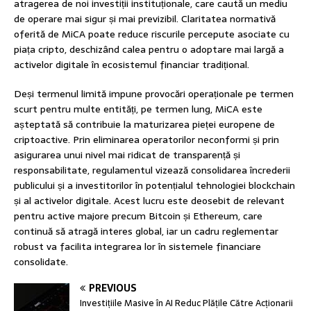
atragerea de noi investiții instituționale, care caută un mediu
de operare mai sigur și mai previzibil. Claritatea normativă
oferită de MiCA poate reduce riscurile percepute asociate cu
piața cripto, deschizând calea pentru o adoptare mai largă a
activelor digitale în ecosistemul financiar tradițional.
Deși termenul limită impune provocări operaționale pe termen
scurt pentru multe entități, pe termen lung, MiCA este
așteptată să contribuie la maturizarea pieței europene de
criptoactive. Prin eliminarea operatorilor neconformi și prin
asigurarea unui nivel mai ridicat de transparență și
responsabilitate, regulamentul vizează consolidarea încrederii
publicului și a investitorilor în potențialul tehnologiei blockchain
și al activelor digitale. Acest lucru este deosebit de relevant
pentru active majore precum Bitcoin și Ethereum, care
continuă să atragă interes global, iar un cadru reglementar
robust va facilita integrarea lor în sistemele financiare
consolidate.
PREVIOUS
Investițiile Masive în AI Reduc Plățile Către Acționarii