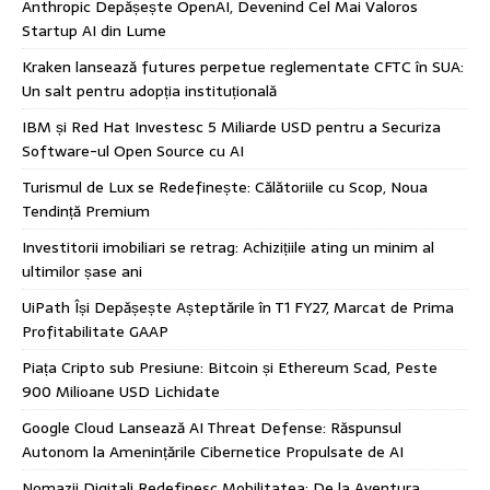
Anthropic Depășește OpenAI, Devenind Cel Mai Valoros
Startup AI din Lume
Kraken lansează futures perpetue reglementate CFTC în SUA:
Un salt pentru adopția instituțională
IBM și Red Hat Investesc 5 Miliarde USD pentru a Securiza
Software-ul Open Source cu AI
Turismul de Lux se Redefinește: Călătoriile cu Scop, Noua
Tendință Premium
Investitorii imobiliari se retrag: Achizițiile ating un minim al
ultimilor șase ani
UiPath Își Depășește Așteptările în T1 FY27, Marcat de Prima
Profitabilitate GAAP
Piața Cripto sub Presiune: Bitcoin și Ethereum Scad, Peste
900 Milioane USD Lichidate
Google Cloud Lansează AI Threat Defense: Răspunsul
Autonom la Amenințările Cibernetice Propulsate de AI
Nomazii Digitali Redefinesc Mobilitatea: De la Aventura